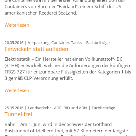
die Container-Ära mit der ersten Anlandung eines 20-Fuß-
Containers von Bord der "Fairland", einem Schiff der US-
amerikanischen Reederei SeaLand.
Weiterlesen
26.05.2016
|
Verpackung, Container, Tanks
|
Fachbeiträge
Einwickeln statt aufladen
Elektrostatik – Ein Hersteller hat einen Vollkunststoff-IBC
(31HH) entwickelt, welcher die Anforderungen der künftigen
TRGS 727 für entzündbare Flüssigkeiten der Kategorien 1 bis
3 gemäß CLP-Verordnung erfüllt.
Weiterlesen
25.05.2016
|
Landverkehr - ADR, RID und ADN
|
Fachbeiträge
Tunnel frei
Bahn – Am 1. Juni wird in der Schweiz der Gotthard-
Basistunnel offiziell eröffnet, mit 57 Kilometern der längste