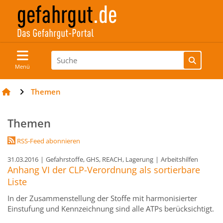
Menü
Themen
Themen
RSS-Feed abonnieren
31.03.2016
|
Gefahrstoffe, GHS, REACH, Lagerung
|
Arbeitshilfen
Anhang VI der CLP-Verordnung als sortierbare
Liste
In der Zusammenstellung der Stoffe mit harmonisierter
Einstufung und Kennzeichnung sind alle ATPs berücksichtigt.