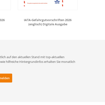
2026
IATA-Gefahrgutvorschriften 2026
Sicherer V
(englisch) Digitale Ausgabe
Batte
lich auf den aktuellen Stand mit top-aktuellen
e hilfreiche Hintergrundinfos erhalten Sie monatlich