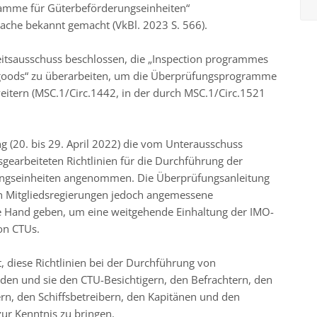
amme für Güterbeförderungseinheiten“
ache bekannt gemacht (VkBl. 2023 S. 566).
heitsausschuss beschlossen, die „Inspection programmes
s goods“ zu überarbeiten, um die Überprüfungsprogramme
eitern (MSC.1/Circ.1442, in der durch MSC.1/Circ.1521
g (20. bis 29. April 2022) die vom Unterausschuss
sgearbeiteten Richtlinien für die Durchführung der
ngseinheiten angenommen. Die Überprüfungsanleitung
 den Mitgliedsregierungen jedoch angemessene
ie Hand geben, um eine weitgehende Einhaltung der IMO-
von CTUs.
, diese Richtlinien bei der Durchführung von
n und sie den CTU-Besichtigern, den Befrachtern, den
ern, den Schiffsbetreibern, den Kapitänen und den
zur Kenntnis zu bringen.