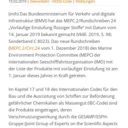
15.02.2019
|
Seeverkehr - IMDG-Code
|
Meldungen
(mih) Das Bundesministerium für Verkehr und digitale
Infrastruktur (BMVI) hat das MEPC.2/Rundschreiben 24
„Vorläufige Einstufung flüssiger Stoffe“ mit Datum vom
14. Januar 2019 bekannt gemacht (VkBl. 2019, S. 98;
Sonderband C 8023). Das neue Rundschreiben
(
MEPC.2/Circ.24
vom 1. Dezember 2018) des Marine
Environment Protection Committee (MEPC) der
Internationalen Seeschifffahrtsorganisation (IMO) mit
der Liste der Produkte mit vorläufiger Einstufung ist am
1. Januar dieses Jahres in Kraft getreten.
Im Kapitel 17 und 18 des Internationalen Codes für den
Bau und die Ausrüstung von Schiffen zur Beförderung
gefährlicher Chemikalien als Massengut (IBC-Code) sind
die Produkte eingetragen, deren
Verschmutzungswirkung durch die GESAMP/ESPH-
Gruppe (Joint Group of Experts on the Scientific Aspects