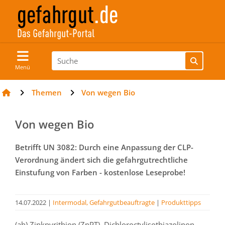
Menü
Themen
Von wegen Bio
Von wegen Bio
Betrifft UN 3082: Durch eine Anpassung der CLP-
Verordnung ändert sich die gefahrgutrechtliche
Einstufung von Farben - kostenlose Leseprobe!
14.07.2022
|
Intermodal, Gefahrgutbeauftragte
|
Produkttipps
(ah) Zinkpyrithion (ZnPT), Dichloroctylisothiazolinon