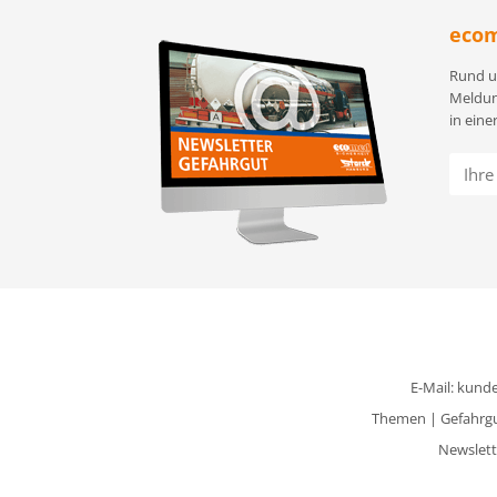
ecom
Rund u
Meldun
in eine
E-Mail:
kunde
Themen
|
Gefahrg
Newslett