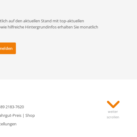
lich auf den aktuellen Stand mit top-aktuellen
e hilfreiche Hintergrundinfos erhalten Sie monatlich
0)89 2183-7620
weiter
ahrgut-Preis
|
Shop
scrollen
tellungen