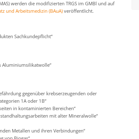
BMAS) werden die modifizierten TRGS im GMBl und auf
utz und Arbeitsmedizin (BAuA)
veröffentlicht.
ukten Sachkundepflicht“
s Aluminiumsilikatwolle“
Gefährdung gegenüber krebserzeugenden oder
ategorien 1A oder 1B“
iten in kontaminierten Bereichen“
standhaltungsarbeiten mit alter Mineralwolle“
enden Metallen und ihren Verbindungen“
ng von Biogas“