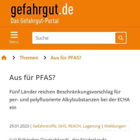
Menü
Themen
Aus für PFAS?
Aus für PFAS?
Fünf Länder reichen Beschränkungsvorschlag für
per- und polyfluorierte Alkylsubstanzen bei der ECHA
ein
25.01.2023
|
Gefahrstoffe, GHS, REACH, Lagerung
|
Meldungen
(ur) Behörden Deutschlands, der Niederlande,