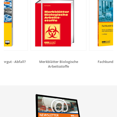
fahrgut - Abfall?
Merkblätter Biologische
Fachkunde G
Arbeitsstoffe