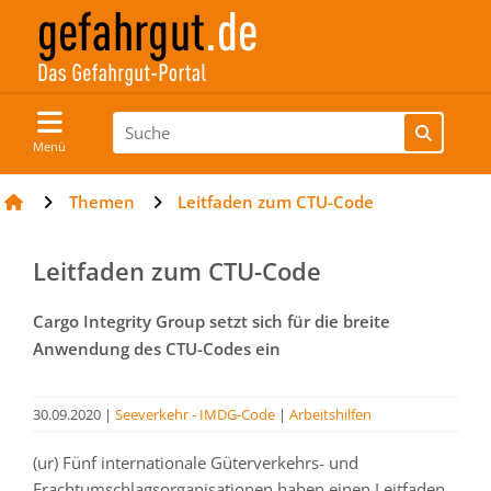
Menü
Themen
Leitfaden zum CTU-Code
Leitfaden zum CTU-Code
Cargo Integrity Group setzt sich für die breite
Anwendung des CTU-Codes ein
30.09.2020
|
Seeverkehr - IMDG-Code
|
Arbeitshilfen
(ur) Fünf internationale Güterverkehrs- und
Frachtumschlagsorganisationen haben einen Leitfaden