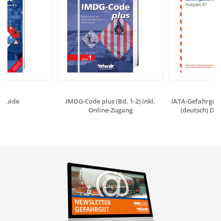
 Guide
IMDG-Code plus (Bd. 1-2) inkl.
IATA-Gefahrgutv
Online-Zugang
(deutsch) Dig