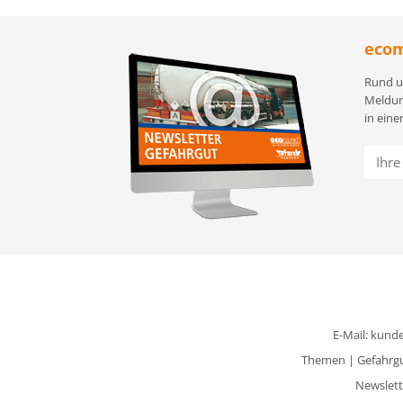
ecom
Rund u
Meldun
in eine
E-Mail:
kunde
Themen
|
Gefahrg
Newslett