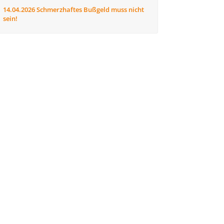
14.04.2026
Schmerzhaftes Bußgeld muss nicht
sein!