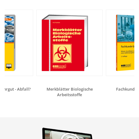
fahrgut - Abfall?
Merkblätter Biologische
Fachkunde G
Arbeitsstoffe