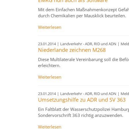
EMKG nun auch als Software
Mit dem Einfachen Maßnahmenkonzept Gefahrs
durch Chemikalien per Mausklick beurteilen.
Weiterlesen
23.01.2014
|
Landverkehr - ADR, RID und ADN
|
Mel
Niederlande zeichnen M268
Diese Multilaterale Vereinbarung soll die Be
erleichtern.
Weiterlesen
23.01.2014
|
Landverkehr - ADR, RID und ADN
|
Mel
Umsetzungshilfe zu ADR und SV 363
Ein Faltblatt der Wasserschutzpolizei Hamburg
Sondervorschrift 363 richtig anzuzwenden.
Weiterlesen