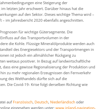
 Rahmenbedingungen eine Steigerung der
im letzten Jahr erschwert. Darüber hinaus hat die
wirkungen auf den Sektor. Dieses wichtige Thema wird –
t – im Jahresbericht 2020 ebenfalls angeschnitten.
e Prognosen für wichtige Gütersegmente. Die
Einfluss auf das Transportvolumen in der
ondere die Kohle. Flüssige Mineralölprodukte werden auch
standteil des Energiesektors und der Transportmengen in
ionen ist jedoch ein allmählicher Rückgang zu
ten weitaus positiver. In Bezug auf landwirtschaftliche
, dass eine gewisse Regionalisierung der Produktion und
hin zu mehr regionalen Erzeugnissen den Fernverkehr
ung des Welthandels dürfte sich auf die
n. Die Covid-19- Krise folgt derselben Richtung wie
atei auf
Französisch
,
Deutsch
,
Niederländisch
oder
online eingesehen werden unter:
www.inland-navigation-