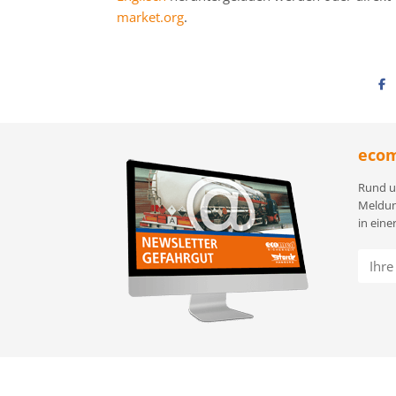
market.org
.
ecom
Rund u
Meldun
in eine