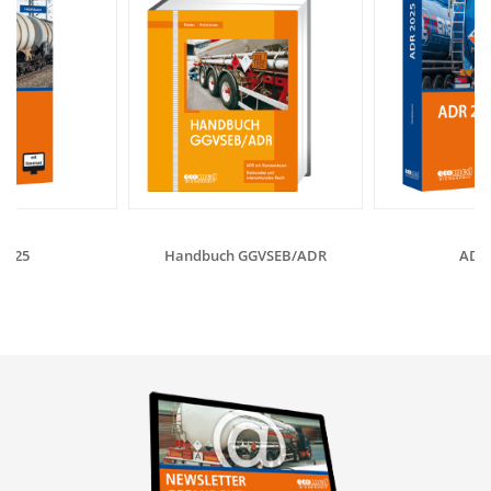
2025
Handbuch GGVSEB/ADR
ADR 