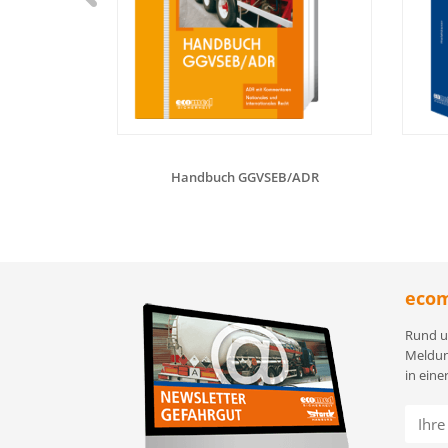
Handbuch GGVSEB/ADR
ecom
Rund u
Meldun
in eine