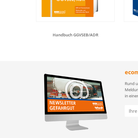
Handbuch GGVSEB/ADR
ecom
Rund u
Meldun
in eine