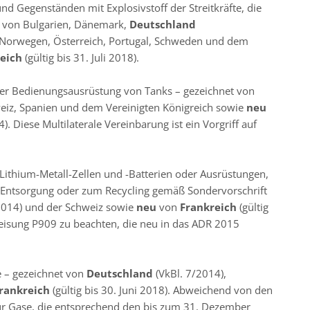
d Gegenständen mit Explosivstoff der Streitkräfte, die
t von Bulgarien, Dänemark,
Deutschland
, Norwegen, Österreich, Portugal, Schweden und dem
reich
(gültig bis 31. Juli 2018).
 der Bedienungsausrüstung von Tanks – gezeichnet von
hweiz, Spanien und dem Vereinigten Königreich sowie
neu
). Diese Multilaterale Vereinbarung ist ein Vorgriff auf
ithium-Metall-Zellen und -Batterien oder Ausrüstungen,
ur Entsorgung oder zum Recycling gemäß Sondervorschrift
2014) und der Schweiz sowie
neu
von
Frankreich
(gültig
nweisung P909 zu beachten, die neu in das ADR 2015
 – gezeichnet von
Deutschland
(VkBl. 7/2014),
rankreich
(gültig bis 30. Juni 2018). Abweichend von den
für Gase, die entsprechend den bis zum 31. Dezember