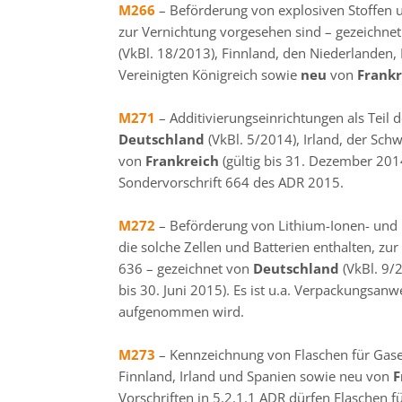
M266
– Beförderung von explosiven Stoffen un
zur Vernichtung vorgesehen sind – gezeichne
(VkBl. 18/2013), Finnland, den Niederlanden
Vereinigten Königreich sowie
neu
von
Frank
M271
– Additivierungseinrichtungen als Teil
Deutschland
(VkBl. 5/2014), Irland, der Sc
von
Frankreich
(gültig bis 31. Dezember 2014
Sondervorschrift 664 des ADR 2015.
M272
– Beförderung von Lithium-Ionen- und L
die solche Zellen und Batterien enthalten, z
636 – gezeichnet von
Deutschland
(VkBl. 9/
bis 30. Juni 2015). Es ist u.a. Verpackungsa
aufgenommen wird.
M273
– Kennzeichnung von Flaschen für Gase
Finnland, Irland und Spanien sowie neu von
F
Vorschriften in 5.2.1.1 ADR dürfen Flaschen 