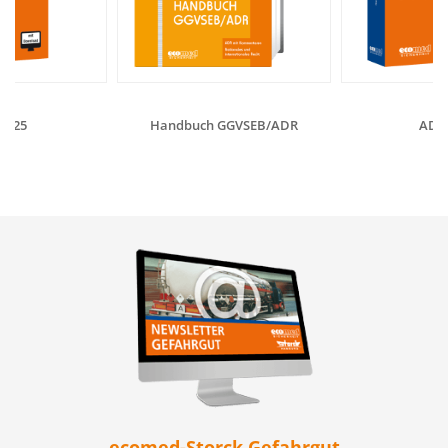
2025
Handbuch GGVSEB/ADR
ADR 
ecomed-Storck Gefahrgut