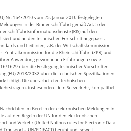
EU) Nr. 164/2010 vom 25. Januar 2010 festgelegten
 Meldungen in der Binnenschifffahrt gemäß Art. 5 der
nenschifffahrtsinformationsdienste (RIS) auf den
siert und an den technischen Fortschritt angepasst.
andards und Leitlinien, z.B. der Wirtschaftskommission
er Zentralkommission für die Rheinschifffahrt (ZKR) und
us ihrer Anwendung gewonnenen Erfahrungen sowie
16/1629 über die Festlegung technischer Vorschriften
ng (EU) 2018/2032 über die technischen Spezifikationen
ücksichtigt. Die überarbeiteten technischen
rkehrsträgern, insbesondere dem Seeverkehr, kompatibel
er Nachrichten im Bereich der elektronischen Meldungen in
 die auf den Regeln der UN für den elektronischen
ort und Verkehr (United Nations rules for Electronic Data
d Transport – UN/EDIFACT) beruht und, soweit