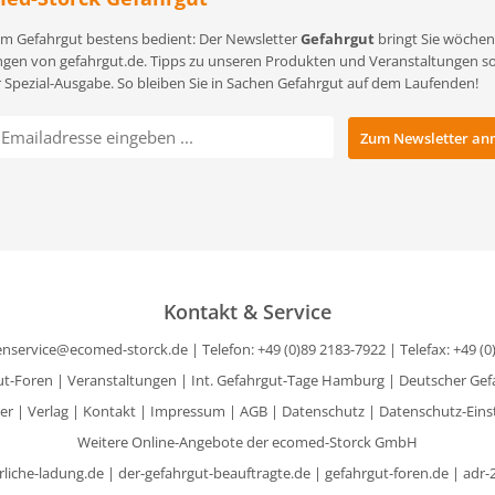
m Gefahrgut bestens bedient: Der Newsletter
Gefahrgut
bringt Sie wöchent
gen von gefahrgut.de. Tipps zu unseren Produkten und Veranstaltungen sowi
r Spezial-Ausgabe. So bleiben Sie in Sachen Gefahrgut auf dem Laufenden!
Kontakt & Service
nservice@ecomed-storck.de
| Telefon: +49 (0)89 2183-7922 | Telefax: +49 (
ut-Foren
|
Veranstaltungen
|
Int. Gefahrgut-Tage Hamburg
|
Deutscher Gef
er
|
Verlag
|
Kontakt
|
Impressum
|
AGB
|
Datenschutz
|
Datenschutz-Eins
Weitere Online-Angebote der ecomed-Storck GmbH
rliche-ladung.de
|
der-gefahrgut-beauftragte.de
|
gefahrgut-foren.de
|
adr-