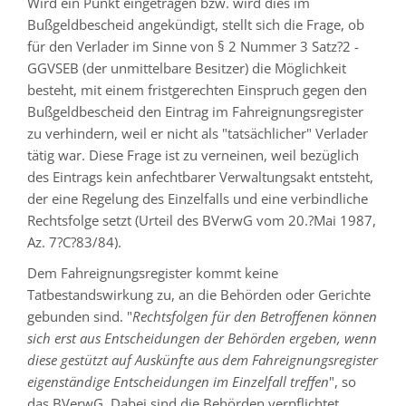
Wird ein Punkt eingetragen bzw. wird dies im
Bußgeldbescheid angekündigt, stellt sich die Frage, ob
für den Verlader im Sinne von § 2 Nummer 3 Satz?2 ­
GGVSEB (der unmittelbare Besitzer) die Möglichkeit
besteht, mit einem fristgerechten Einspruch gegen den
Bußgeldbescheid den Eintrag im Fahreignungsregister
zu verhindern, weil er nicht als "tatsächlicher" Verlader
tätig war. Diese Frage ist zu verneinen, weil bezüglich
des Eintrags kein anfechtbarer Verwaltungsakt entsteht,
der eine Regelung des Einzelfalls und eine verbindliche
Rechtsfolge setzt (Urteil des BVerwG vom 20.?Mai 1987,
Az. 7?C?83/84).
Dem Fahreignungsregister kommt keine
Tatbestandswirkung zu, an die Behörden oder Gerichte
gebunden sind. "
Rechtsfolgen für den Betroffenen können
sich erst aus Entscheidungen der Behörden ergeben, wenn
diese gestützt auf Auskünfte aus dem Fahreignungsregister
eigenständige Entscheidungen im Einzelfall treffen
", so
das BVerwG. Dabei sind die Behörden verpflichtet,