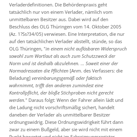
Verladerdefinitionen. Die Behördenpraxis geht
tatsächlich nur von einem Verlader, nämlich vom
unmittelbaren Besitzer aus. Dabei wird auf den
Beschluss des OLG Thüringen vom 14. Oktober 2005
(Az. 1?Ss?34/05) verwiesen. Eine Interpretation, die nur
auf den tatsächlichen Verlader abstellt, stünde, so das
OLG Thüringen, "
in einem nicht auflösbaren Widerspruch
sowohl zum Wortlaut als auch zum Schutzzweck der
Norm und ist deshalb abzulehnen. ... Soweit einer der
Normadressaten die Pflichten
[Anm. des Verfassers: die
Beladung]
vereinbarungsgemäß oder faktisch
wahrnimmt, trifft den anderen zumindest eine
Kontrollpflicht, der bloße Stichproben nicht gerecht
werden.
" Daraus folgt: Wenn der Fahrer allein lädt und
die Ladung nicht vorschriftsmäßig sichert, handelt
daneben der Verlader als unmittelbarer Besitzer
ordnungswidrig. Diese Ordnungswidrigkeit führt dann
zwar zu einem Bußgeld, aber sie wird nicht mit einem
Punkt bewertet und nicht im Fahreignungsregister