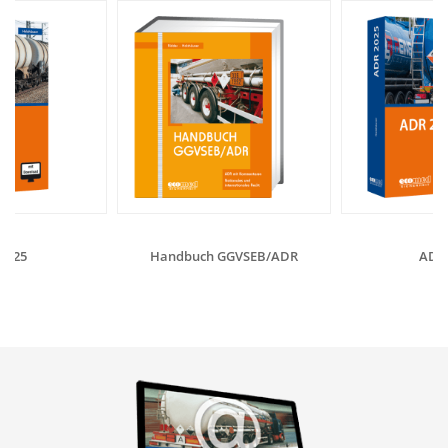
2025
Handbuch GGVSEB/ADR
ADR 