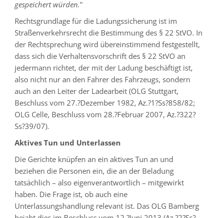
gespeichert würden.
"
Rechtsgrundlage für die Ladungssicherung ist im
Straßenverkehrsrecht die Bestimmung des § 22 StVO. In
der Rechtsprechung wird übereinstimmend festgestellt,
dass sich die Verhaltensvorschrift des § 22 StVO an
jedermann richtet, der mit der Ladung beschäftigt ist,
also nicht nur an den Fahrer des Fahrzeugs, sondern
auch an den Leiter der Ladearbeit (OLG Stuttgart,
Beschluss vom 27.?Dezember 1982, Az.?1?Ss?858/82;
OLG Celle, Beschluss vom 28.?Februar 2007, Az.?322?
Ss?39/07).
Aktives Tun und Unterlassen
Die Gerichte knüpfen an ein aktives Tun an und
beziehen die Personen ein, die an der Beladung
tatsächlich – also eigenverantwortlich – mitgewirkt
haben. Die Frage ist, ob auch eine
Unterlassungshandlung relevant ist. Das OLG Bamberg
bejaht dies im Beschluss vom 12.?Juni 2013 (Az.?2?Ss?