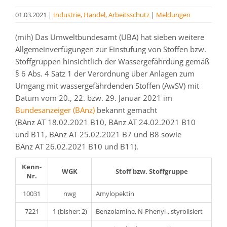
01.03.2021
|
Industrie, Handel, Arbeitsschutz
|
Meldungen
(mih) Das Umweltbundesamt (UBA) hat sieben weitere
Allgemeinverfügungen zur Einstufung von Stoffen bzw.
Stoffgruppen hinsichtlich der Wassergefährdung gemäß
§ 6 Abs. 4 Satz 1 der Verordnung über Anlagen zum
Umgang mit wassergefährdenden Stoffen (AwSV) mit
Datum vom 20., 22. bzw. 29. Januar 2021 im
Bundesanzeiger (BAnz)
bekannt gemacht
(BAnz AT 18.02.2021 B10, BAnz AT 24.02.2021 B10
und B11, BAnz AT 25.02.2021 B7 und B8 sowie
BAnz AT 26.02.2021 B10 und B11).
Kenn-
WGK
Stoff bzw. Stoffgruppe
Nr.
10031
nwg
Amylopektin
7221
1 (bisher: 2)
Benzolamine, N-Phenyl-, styrolisiert