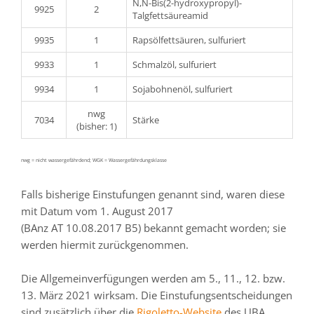
N,N-Bis(2-hydroxypropyl)-
9925
2
Talgfettsäureamid
9935
1
Rapsölfettsäuren, sulfuriert
9933
1
Schmalzöl, sulfuriert
9934
1
Sojabohnenöl, sulfuriert
nwg
7034
Stärke
(bisher: 1)
nwg = nicht wassergefährdend; WGK = Wassergefährdungsklasse
Falls bisherige Einstufungen genannt sind, waren diese
mit Datum vom 1. August 2017
(BAnz AT 10.08.2017 B5) bekannt gemacht worden; sie
werden hiermit zurückgenommen.
Die Allgemeinverfügungen werden am 5., 11., 12. bzw.
13. März 2021 wirksam. Die Einstufungsentscheidungen
sind zusätzlich über die
Rigoletto-Website
des UBA