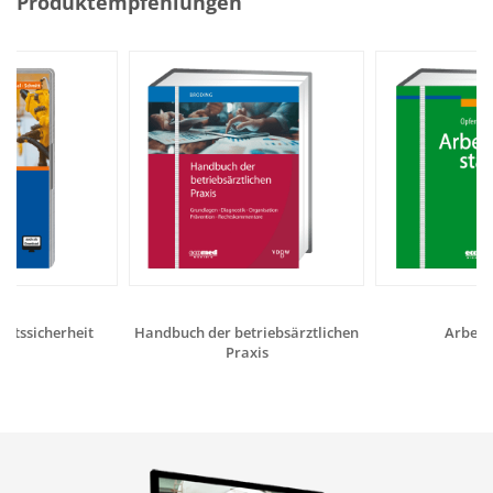
Produktempfehlungen
eitssicherheit
Handbuch der betriebsärztlichen
Arbeits
Praxis