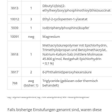
Dibutyl-((bis((2-
9913
1
ethylhexyl)oxy)phosphinothioyl)thio)succinat
10012
3
Ethyl-2-cyclopenten-1-ylacetat
5939
1
Iod(triphenylphosphino)kupfer
10091
nwg
Magnesium
Methacrylsäurepolymer mit Epichlorhydrin,
Trimethylolpropan und Benzylmethacrylat,
9918
1
Natrium-Kalium-Salz (mittlere Molmasse
45.800 g/mol, Restgehalt Epichlorhydrin
< 0,1 %)
9917
2
6-(Phthalimid)peroxyhexansäure
awg
Triglyceride (geblasen oder thermisch
768
(bisher: 1)
behandelt)
awg = allgemein wassergefährdend; nwg = nicht wassergefährdend; WGK = Wassergefährdungsklasse
Falls bisherige Einstufungen genannt sind, waren diese