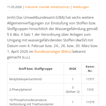
11.05.2026
|
Industrie, Handel, Arbeitsschutz
|
Meldungen
(mih) Das Umweltbundesamt (UBA) hat sechs weitere
Allgemeinverfügungen zur Einstufung von Stoffen bzw.
Stoffgruppen hinsichtlich der Wassergefährdung gemäß
§ 6 Abs. 4 Satz 1 der Verordnung über Anlagen zum
Umgang mit wassergefährdenden Stoffen (AwSV) mit
Datum vom 4. Februar bzw. 24., 26. bzw. 30. März bzw.
1. April 2026 im
Bundesanzeiger (BAnz)
bekannt
gemacht (s.u.).
Kenn-
Stoff bzw. Stoffgruppe
WGK
Nr.
Molybdänpentachlorid
1
11571
3
2-Phenylphenol
1310
(bisher: 2)
10-Phosphonodecansäure,
1
11575
Verbindung mit Triethanolamin