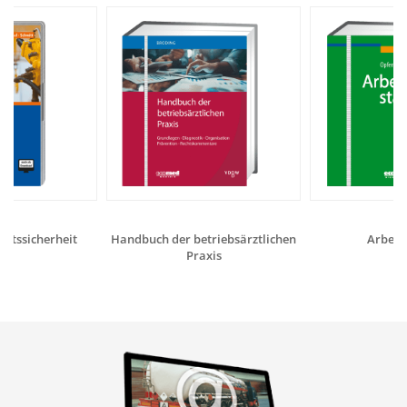
eitssicherheit
Handbuch der betriebsärztlichen
Arbeits
Praxis