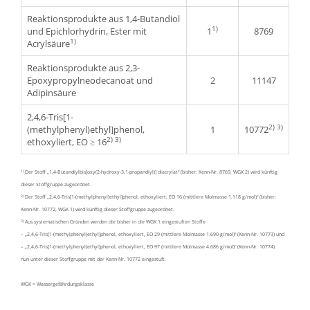
Reaktionsprodukte aus 1,4-Butandiol
1)
und Epichlorhydrin, Ester mit
1
8769
1)
Acrylsäure
Reaktionsprodukte aus 2,3-
Epoxypropylneodecanoat und
2
11147
Adipinsäure
2,4,6-Tris[1-
2) 3)
(methylphenyl)ethyl]phenol,
1
10772
2) 3)
ethoxyliert, EO ≥ 16
1)
Der Stoff „1,4-Butandiylbis[oxy(2-hydroxy-3,1-propandiyl)] diacrylat“ (bisher: Kenn-Nr. 8769, WGK 2) wird künftig
dieser Stoffgruppe zugeordnet.
2)
Der Stoff „2,4,6-Tris[1-(methylphenyl)ethyl]phenol, ethoxyliert, EO 16 (mittlere Molmasse 1.118 g/mol)“ (bisher:
Kenn-Nr. 10772, WGK 1) wird künftig dieser Stoffgruppe zugeordnet.
3)
Aus systematischen Gründen werden die bisher in die WGK 1 eingestuften Stoffe
– „2,4,6-Tris[1-(methylphenyl)ethyl]phenol, ethoxyliert, EO 29 (mittlere Molmasse 1.690 g/mol)“ (Kenn-Nr. 10773) und
– „2,4,6-Tris[1-(methylphenyl)ethyl]phenol, ethoxyliert, EO 97 (mittlere Molmasse 4.686 g/mol)“ (Kenn-Nr. 10774)
nun unter dieser Stoffgruppe mit der Kenn-Nr. 10772 eingestuft.
WGK = Wassergefährdungsklasse