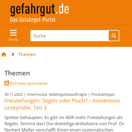
Menü
Themen
Themen
RSS-Feed abonnieren
30.11.2022
|
Intermodal, Gefahrgutbeauftragte
|
Produkttipps
Freistellungen: Segen oder Fluch? – kostenlose
Leseprobe, Teil 3
Spötter behaupten: Es gibt im ADR mehr Freistellungen als
Regeln. Stimmt das? Die dreiteilige Artikelserie von Prof. Dr.
Norbert Müller verschafft Ihnen einen systematischen