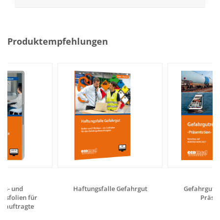
Produktempfehlungen
gs- und
Haftungsfalle Gefahrgut
Gefahrgutrec
gsfolien für
Präsen
eauftragte