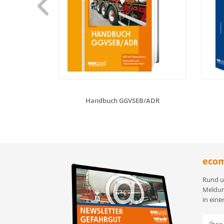
Handbuch GGVSEB/ADR
ecom
Rund u
Meldun
in eine