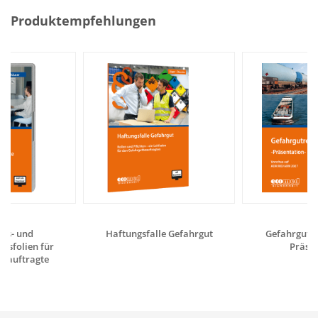
Produktempfehlungen
gs- und
Haftungsfalle Gefahrgut
Gefahrgutrec
gsfolien für
Präsen
eauftragte