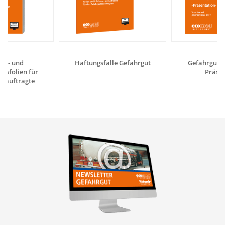
gs- und
Haftungsfalle Gefahrgut
Gefahrgutrec
gsfolien für
Präsen
eauftragte