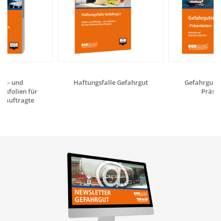
gs- und
Haftungsfalle Gefahrgut
Gefahrgutrec
gsfolien für
Präsen
eauftragte