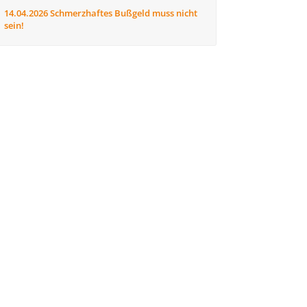
14.04.2026
Schmerzhaftes Bußgeld muss nicht
sein!