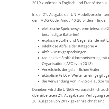
2019 zunächst in Englisch und Französisch 
In der 21. Ausgabe der UN-Modellvorschrifte
den IMDG-Code, Amdt. 40-20 bilden – finden s
elektrische Speichersysteme (einschließ
beschädigte Batterien)
explosive Stoffe und Gegenstände mit Ex
infektiöse Abfälle der Kategorie A
Abfall-Druckgaspackungen
radioaktive Stoffe (Harmonisierung mit 
Organisation (IAEO) von 2018)
Verzeichnis der gefährlichen Güter
aktualisierte LC
-Werte für einige gifti
50
die Verwendung von In-vitro-Hautkorros
Daneben wird die UNECE voraussichtlich auch 
überarbeiteten 21. Ausgabe zur Verfügung ste
20. Ausgabe von 2017 gekennzeichnet sind.