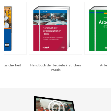
eitssicherheit
Handbuch der betriebsärztlichen
Arbeits
Praxis