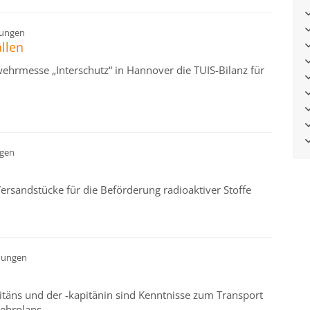
ungen
llen
wehrmesse „Interschutz“ in Hannover die TUIS-Bilanz für
gen
rsandstücke für die Beförderung radioaktiver Stoffe
dungen
itäns und der -kapitänin sind Kenntnisse zum Transport
Lehrplans