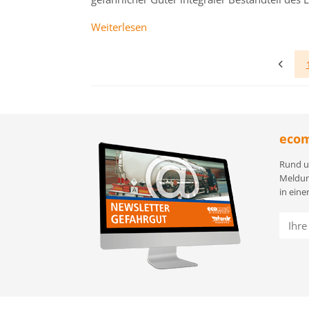
Weiterlesen
ecom
Rund u
Meldun
in eine