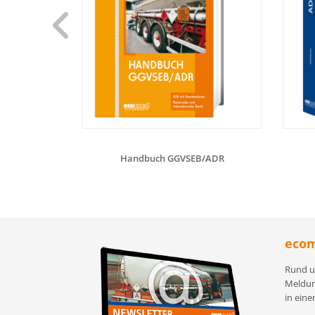
Handbuch GGVSEB/ADR
ecom
Rund u
Meldun
in eine