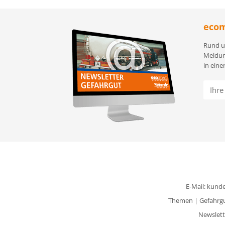
ecom
Rund u
Meldun
in eine
E-Mail:
kunde
Themen
|
Gefahrg
Newslett