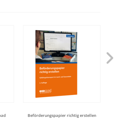
oad
Beförderungspapier richtig erstellen
Aufbaukurs Kl