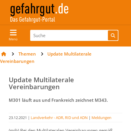
Menü
Themen
Update Multilaterale
Vereinbarungen
Update Multilaterale
Vereinbarungen
M301 läuft aus und Frankreich zeichnet M343.
23.12.2021
|
Landverkehr - ADR, RID und ADN
|
Meldungen
(mih) Bei den Multilateralen Vereinbarungen gemäß