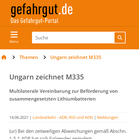
Menü
Themen
Ungarn zeichnet M335
Ungarn zeichnet M335
Multilaterale Vereinbarung zur Beförderung von
zusammengesetzten Lithiumbatterien
14.06.2021
|
Landverkehr - ADR, RID und ADN
|
Meldungen
(ur) Bei den zeitweiligen Abweichungen gemäß Abschn.
1.5.1 ADR hat sich Folgendes geändert: