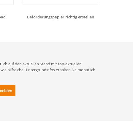
oad
Beförderungspapier richtig erstellen
Aufbaukurs Kl
lich auf den aktuellen Stand mit top-aktuellen
e hilfreiche Hintergrundinfos erhalten Sie monatlich