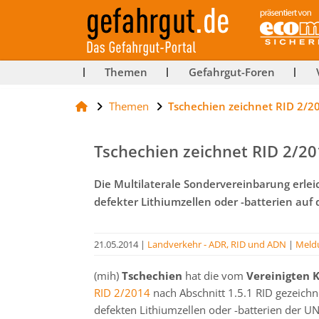
ut-
Themen
Gefahrgut-Foren
Themen
Tschechien zeichnet RID 2/2
rg
Tschechien zeichnet RID 2/2
Die Multilaterale Sondervereinbarung erlei
defekter Lithiumzellen oder -batterien auf 
21.05.2014
|
Landverkehr - ADR, RID und ADN
|
Meld
(mih)
Tschechien
hat die vom
Vereinigten 
RID 2/2014
nach Abschnitt 1.5.1 RID gezeich
defekten Lithiumzellen oder -batterien der