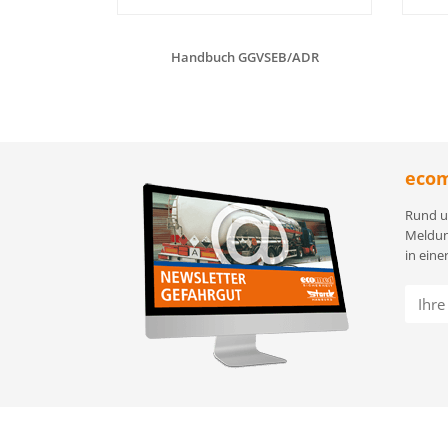
Handbuch GGVSEB/ADR
ecom
Rund u
Meldun
in eine