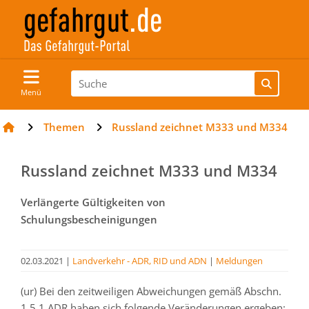
Menü
Themen
Russland zeichnet M333 und M334
Russland zeichnet M333 und M334
Verlängerte Gültigkeiten von
Schulungsbescheinigungen
02.03.2021
|
Landverkehr - ADR, RID und ADN
|
Meldungen
(ur) Bei den zeitweiligen Abweichungen gemäß Abschn.
1.5.1 ADR haben sich folgende Veränderungen ergeben: