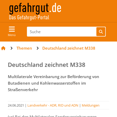
Menü
Themen
Deutschland zeichnet M338
Deutschland zeichnet M338
Multilaterale Vereinbarung zur Beförderung von
Butadienen und Kohlenwasserstoffen im
Straßenverkehr
24.06.2021
|
Landverkehr - ADR, RID und ADN
|
Meldungen
(ur) Bei den Multilateralen Sondervereinbarungen