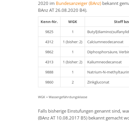
2020 im
Bundesanzeiger (BAnz)
bekannt gema
BAnz AT 26.08.2020 B4).
Kenn-Nr.
WGK
Stoff bz
9825
1
Butyl[diamino(sulfanyl
4312
1 (bisher: 2)
Calciumneodecanoat
9862
1
Diphosphorsäure, Verb
4313
1 (bisher: 2)
Kaliumneodecanoat
9888
1
Natrium-N-methyltaurin
9860
2
Zinkgluconat
WGK = Wassergefährdungsklasse
Falls bisherige Einstufungen genannt sind, 
(BAnz AT 10.08.2017 B5) bekannt gemacht w