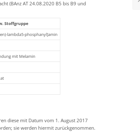
cht (BAnz AT 24.08.2020 B5 bis B9 und
w. Stoffgruppe
iden)-lambda5-phosphanyl]amin
indung mit Melamin
at
waren diese mit Datum vom 1. August 2017
orden; sie werden hiermit zurückgenommen.