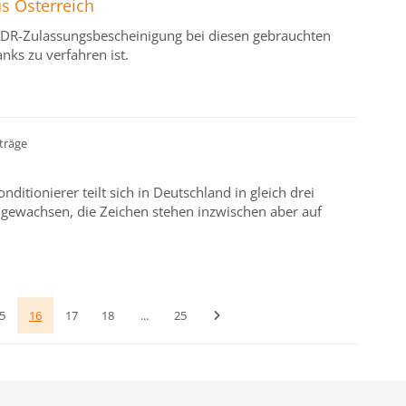
s Österreich
r ADR-Zulassungsbescheinigung bei diesen gebrauchten
ks zu verfahren ist.
träge
itionierer teilt sich in Deutschland in gleich drei
 gewachsen, die Zeichen stehen inzwischen aber auf
5
16
17
18
...
25