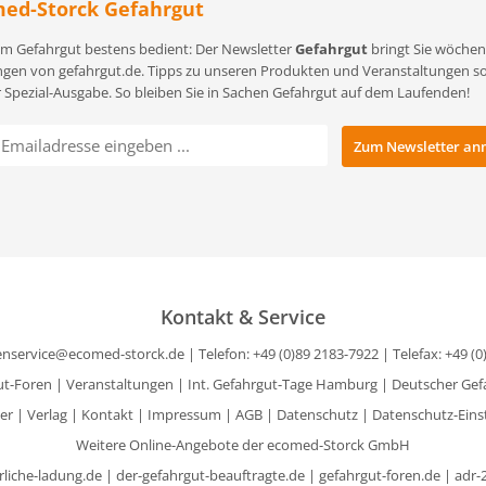
ed-Storck Gefahrgut
m Gefahrgut bestens bedient: Der Newsletter
Gefahrgut
bringt Sie wöchent
gen von gefahrgut.de. Tipps zu unseren Produkten und Veranstaltungen sowi
r Spezial-Ausgabe. So bleiben Sie in Sachen Gefahrgut auf dem Laufenden!
Kontakt & Service
nservice@ecomed-storck.de
| Telefon: +49 (0)89 2183-7922 | Telefax: +49 (
ut-Foren
|
Veranstaltungen
|
Int. Gefahrgut-Tage Hamburg
|
Deutscher Gef
er
|
Verlag
|
Kontakt
|
Impressum
|
AGB
|
Datenschutz
|
Datenschutz-Eins
Weitere Online-Angebote der ecomed-Storck GmbH
rliche-ladung.de
|
der-gefahrgut-beauftragte.de
|
gefahrgut-foren.de
|
adr-