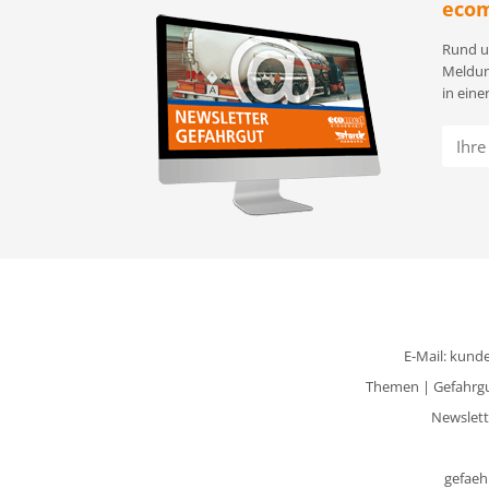
ecom
Rund u
Meldun
in eine
E-Mail:
kunde
Themen
|
Gefahrg
Newslett
gefaeh