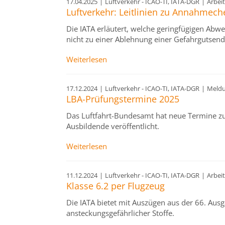
17.04.2025
|
Luftverkehr - ICAO-TI, IATA-DGR
|
Arbeit
Luftverkehr: Leitlinien zu Annahmech
Die IATA erläutert, welche geringfügigen Ab
nicht zu einer Ablehnung einer Gefahrgutsend
Weiterlesen
17.12.2024
|
Luftverkehr - ICAO-TI, IATA-DGR
|
Meld
LBA-Prüfungstermine 2025
Das Luftfahrt-Bundesamt hat neue Termine zu
Ausbildende veröffentlicht.
Weiterlesen
11.12.2024
|
Luftverkehr - ICAO-TI, IATA-DGR
|
Arbeit
Klasse 6.2 per Flugzeug
Die IATA bietet mit Auszügen aus der 66. Au
ansteckungsgefährlicher Stoffe.