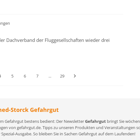
ungen
der Dachverband der Fluggesellschaften wieder drei
4
5
6
7
...
29
ed-Storck Gefahrgut
m Gefahrgut bestens bedient: Der Newsletter
Gefahrgut
bringt Sie wöchent
gen von gefahrgut.de. Tipps zu unseren Produkten und Veranstaltungen sowi
r Spezial-Ausgabe. So bleiben Sie in Sachen Gefahrgut auf dem Laufenden!