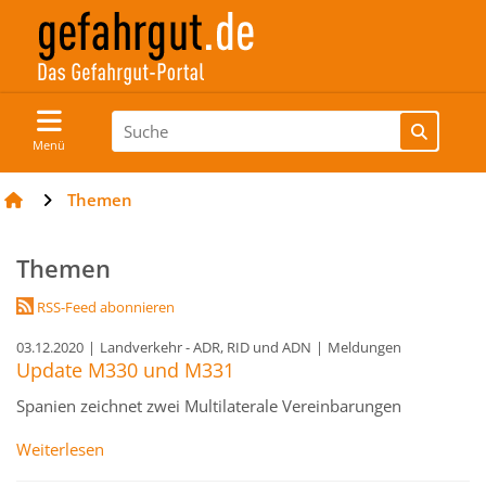
Menü
Themen
Themen
RSS-Feed abonnieren
03.12.2020
|
Landverkehr - ADR, RID und ADN
|
Meldungen
Update M330 und M331
Spanien zeichnet zwei Multilaterale Vereinbarungen
Weiterlesen