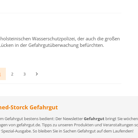
g-holsteinischen Wasserschutzpolizei, der auch die großen
t Lücken in der Gefahrgutüberwachung befürchten.
1
2
3
ed-Storck Gefahrgut
m Gefahrgut bestens bedient: Der Newsletter
Gefahrgut
bringt Sie wöchent
gen von gefahrgut.de. Tipps zu unseren Produkten und Veranstaltungen sowi
r Spezial-Ausgabe. So bleiben Sie in Sachen Gefahrgut auf dem Laufenden!