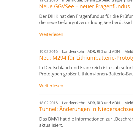
19.02.2016
|
Intermodal, Gefahrgutbeauftragte
|
Me
Neue GGVSee – neuer Fragenfundus
Der DIHK hat den Fragenfundus für die Prüfu
die neue Gefahrgutverordnung See berücksich
Weiterlesen
19.02.2016
|
Landverkehr - ADR, RID und ADN
|
Mel
Neu: M294 für Lithiumbatterie-Proto
In Deutschland und Frankreich ist es ab sofor
Prototypen großer Lithium-Ionen-Batterie-B
Weiterlesen
18.02.2016
|
Landverkehr - ADR, RID und ADN
|
Mel
Tunnel: Änderungen in Niedersachse
Das BMVI hat die Informationen zur „Beschr
aktualisiert.